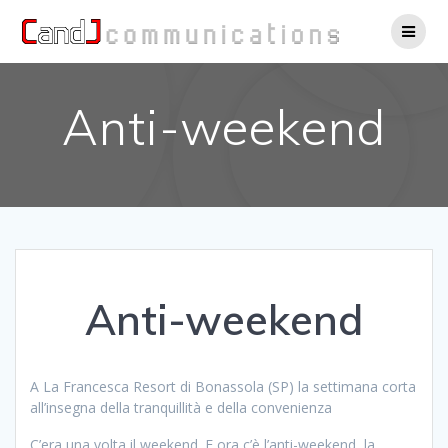
Salta
al
contenuto
Anti-weekend
Anti-weekend
A La Francesca Resort di Bonassola (SP) la settimana corta
all’insegna della tranquillità e della convenienza
C’era una volta il weekend. E ora c’è l’anti-weekend, la