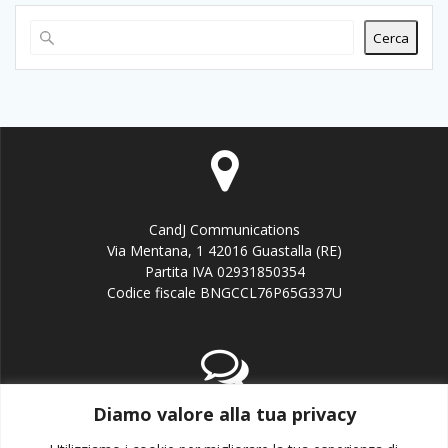
Cerca
CandJ Communications
Via Mentana, 1 42016 Guastalla (RE)
Partita IVA 02931850354
Codice fiscale BNGCCL76P65G337U
Diamo valore alla tua privacy
email:info@candj.it
Office: +39 338 3643199