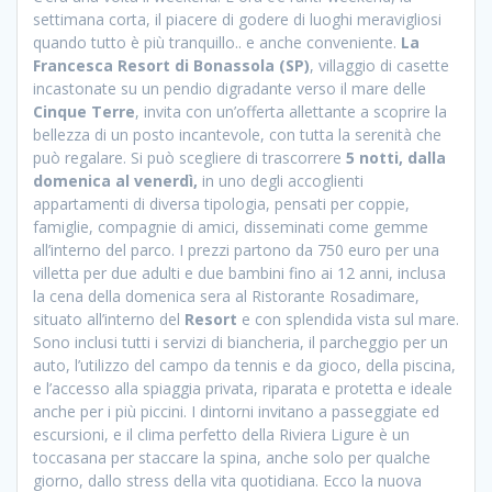
settimana corta, il piacere di godere di luoghi meravigliosi
quando tutto è più tranquillo.. e anche conveniente.
La
Francesca Resort di Bonassola (SP)
, villaggio di casette
incastonate su un pendio digradante verso il mare delle
Cinque Terre
, invita con un’offerta allettante a scoprire la
bellezza di un posto incantevole, con tutta la serenità che
può regalare. Si può scegliere di trascorrere
5 notti, dalla
domenica al venerdì,
in uno degli accoglienti
appartamenti di diversa tipologia, pensati per coppie,
famiglie, compagnie di amici, disseminati come gemme
all’interno del parco. I prezzi partono da 750 euro per una
villetta per due adulti e due bambini fino ai 12 anni, inclusa
la cena della domenica sera al Ristorante Rosadimare,
situato all’interno del
Resort
e con splendida vista sul mare.
Sono inclusi tutti i servizi di biancheria, il parcheggio per un
auto, l’utilizzo del campo da tennis e da gioco, della piscina,
e l’accesso alla spiaggia privata, riparata e protetta e ideale
anche per i più piccini. I dintorni invitano a passeggiate ed
escursioni, e il clima perfetto della Riviera Ligure è un
toccasana per staccare la spina, anche solo per qualche
giorno, dallo stress della vita quotidiana. Ecco la nuova