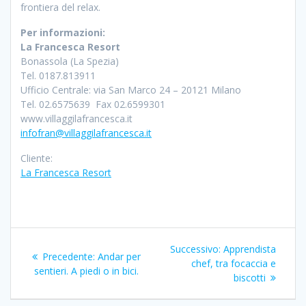
frontiera del relax.
Per informazioni:
La Francesca Resort
Bonassola (La Spezia)
Tel. 0187.813911
Ufficio Centrale: via San Marco 24 – 20121 Milano
Tel. 02.6575639 Fax 02.6599301
www.villaggilafrancesca.it
infofran@villaggilafrancesca.it
Cliente:
La Francesca Resort
Navigazione
Articolo
Successivo:
Apprendista
Articolo
Precedente:
Andar per
articoli
successivo:
chef, tra focaccia e
precedente:
sentieri. A piedi o in bici.
biscotti