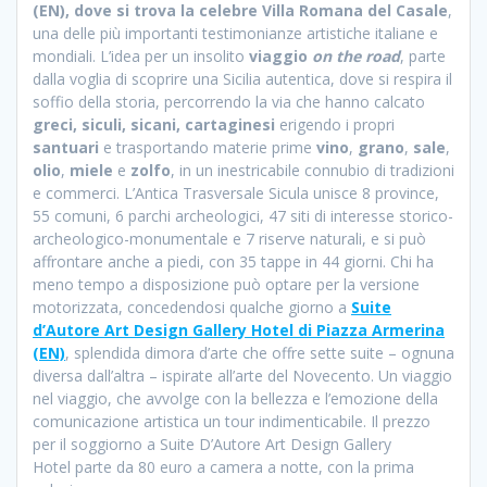
(EN), dove si trova la celebre Villa Romana del Casale
,
una delle più importanti testimonianze artistiche italiane e
mondiali. L’idea per un insolito
viaggio
on the road
, parte
dalla voglia di scoprire una Sicilia autentica, dove si respira il
soffio della storia, percorrendo la via che hanno calcato
greci, siculi, sicani, cartaginesi
erigendo i propri
santuari
e trasportando materie prime
vino
,
grano
,
sale
,
olio
,
miele
e
zolfo
, in un inestricabile connubio di tradizioni
e commerci. L’Antica Trasversale Sicula unisce 8 province,
55 comuni, 6 parchi archeologici, 47 siti di interesse storico-
archeologico-monumentale e 7 riserve naturali, e si può
affrontare anche a piedi, con 35 tappe in 44 giorni. Chi ha
meno tempo a disposizione può optare per la versione
motorizzata, concedendosi qualche giorno a
Suite
d’Autore Art Design Gallery Hotel di Piazza Armerina
(EN)
, splendida dimora d’arte che offre sette suite – ognuna
diversa dall’altra – ispirate all’arte del Novecento. Un viaggio
nel viaggio, che avvolge con la bellezza e l’emozione della
comunicazione artistica un tour indimenticabile. Il prezzo
per il soggiorno a Suite D’Autore Art Design Gallery
Hotel parte da 80 euro a camera a notte, con la prima