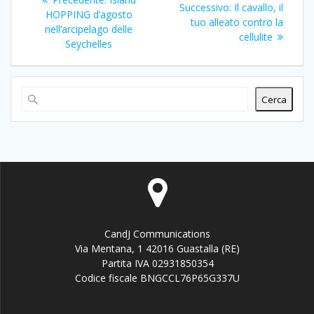
Articolo
Successivo:
Il cavallo, il
articoli
precedente:
HOPPING d’agosto
successivo:
tuo alleato contro la
nell’arcipelago delle
cellulite
Seychelles
Cerca
CandJ Communications
Via Mentana, 1 42016 Guastalla (RE)
Partita IVA 02931850354
Codice fiscale BNGCCL76P65G337U