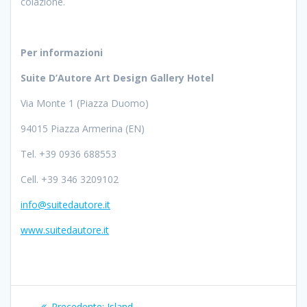
colazione.
Per informazioni
Suite D’Autore Art Design Gallery Hotel
Via Monte 1 (Piazza Duomo)
94015 Piazza Armerina (EN)
Tel. +39 0936 688553
Cell. +39 346 3209102
info@suitedautore.it
www.suitedautore.it
Navigazione
Articolo
Precedente:
Island