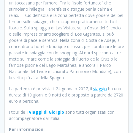
un toccasana per l’umore. Tra le “isole fortunate” che
stimolano l’allegria Tenerife si distingue per la calma e il
relax. Il sud dell’isola è la zona perfetta dove godere del bel
tempo sulle spiagge, che occupano praticamente tutto il
litorale. Sulla spiaggia di Las Vistas, sulla Costa del Silencio
o sulle impressionanti scogliere di Los Gigantes, si può
godere di pace e serenità. Nella zona di Costa de Adeje, si
concentrano hotel e boutique di lusso, per combinare le ore
passate in spiaggia con lo shopping. Al nord spiccano altre
mete sul mare come la spiaggia di Puerto de la Cruz o le
famose piscine del Lago Martiánez, e ancora il Parco
Nazionale del Teide (dichiarato Patrimonio Mondiale), con
la vetta più alta della Spagna.
La partenza è prevista il 24 gennaio 2027, il
viaggio
ha una
durata di 10 giorni e 9 notti ed è proposto a partire da 2720
euro a persona.
I tour de
I Viaggi di Giorgio
sono tutti organizzati con
accompagnatore dall’Italia.
Per informazioni