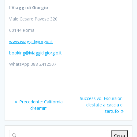
I Viaggi di Giorgio
Viale Cesare Pavese 320
00144 Roma
www.iviaggidigiorgio.it
booking@iviaggidigiorgio.it
WhatsApp 388 2412507
Navigazione
Articolo
Successivo:
Escursioni
Articolo
Precedente:
California
articoli
successivo:
d’estate a caccia di
precedente:
dreamin’
tartufo
Cerca