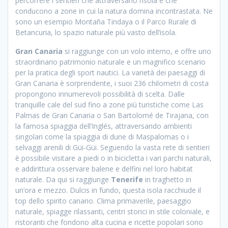
percorrere i sentieri che attraversano l’isola e che
conducono a zone in cui la natura domina incontrastata. Ne
sono un esempio Montaña Tindaya o il Parco Rurale di
Betancuria, lo spazio naturale più vasto dell’isola.
Gran Canaria
si raggiunge con un volo interno, e offre uno
straordinario patrimonio naturale e un magnifico scenario
per la pratica degli sport nautici. La varietà dei paesaggi di
Gran Canaria è sorprendente, i suoi 236 chilometri di costa
propongono innumerevoli possibilità di scelta. Dalle
tranquille cale del sud fino a zone più turistiche come Las
Palmas de Gran Canaria o San Bartolomé de Tirajana, con
la famosa spiaggia dell’Inglés, attraversando ambienti
singolari come la spiaggia di dune di Maspalomas o i
selvaggi arenili di Güi-Güi. Seguendo la vasta rete di sentieri
è possibile visitare a piedi o in bicicletta i vari parchi naturali,
e addirittura osservare balene e delfini nel loro habitat
naturale. Da qui si raggiunge
Tenerife
in traghetto in
un’ora e mezzo. Dulcis in fundo, questa isola racchiude il
top dello spirito canario. Clima primaverile, paesaggio
naturale, spiagge rilassanti, centri storici in stile coloniale, e
ristoranti che fondono alta cucina e ricette popolari sono