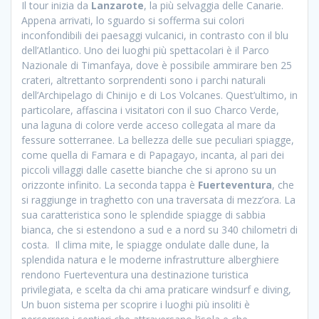
Il tour inizia da
Lanzarote
, la più selvaggia delle Canarie.
Appena arrivati, lo sguardo si sofferma sui colori
inconfondibili dei paesaggi vulcanici, in contrasto con il blu
dell’Atlantico. Uno dei luoghi più spettacolari è il Parco
Nazionale di Timanfaya, dove è possibile ammirare ben 25
crateri, altrettanto sorprendenti sono i parchi naturali
dell’Archipelago di Chinijo e di Los Volcanes. Quest’ultimo, in
particolare, affascina i visitatori con il suo Charco Verde,
una laguna di colore verde acceso collegata al mare da
fessure sotterranee. La bellezza delle sue peculiari spiagge,
come quella di Famara e di Papagayo, incanta, al pari dei
piccoli villaggi dalle casette bianche che si aprono su un
orizzonte infinito. La seconda tappa è
Fuerteventura
, che
si raggiunge in traghetto con una traversata di mezz’ora. La
sua caratteristica sono le splendide spiagge di sabbia
bianca, che si estendono a sud e a nord su 340 chilometri di
costa. Il clima mite, le spiagge ondulate dalle dune, la
splendida natura e le moderne infrastrutture alberghiere
rendono Fuerteventura una destinazione turistica
privilegiata, e scelta da chi ama praticare windsurf e diving,
Un buon sistema per scoprire i luoghi più insoliti è