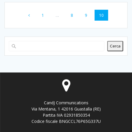
Navigazione
Pagina
Pagina
Pagina
Pagina
1
…
8
9
10
articoli
Cerca
CandJ Communications
Via Mentana, 1 42016 Guastalla (RE)
Partita IVA 02931850354
Codice fiscale BNGCCL76P65G337U