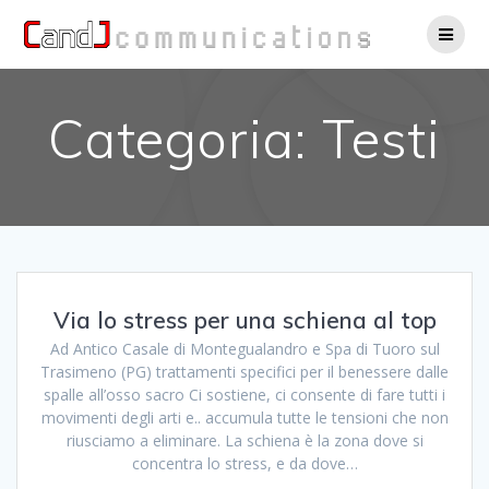
Salta
al
contenuto
Categoria:
Testi
Via lo stress per una schiena al top
Ad Antico Casale di Montegualandro e Spa di Tuoro sul
Trasimeno (PG) trattamenti specifici per il benessere dalle
spalle all’osso sacro Ci sostiene, ci consente di fare tutti i
movimenti degli arti e.. accumula tutte le tensioni che non
riusciamo a eliminare. La schiena è la zona dove si
concentra lo stress, e da dove…