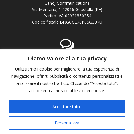
CandJ Communications
Via Mentana, 1 42016 Guastalla (RE)
Partita IVA 02931850354
Codice fiscale BNGCCL76P65G337U
Diamo valore alla tua privacy
email:info@candj.it
Office: +39 338 3643199
Utilizziamo i cookie per migliorare la tua esperienza di
navigazione, offrirti pubblicità o contenuti personalizzati e
analizzare il nostro traffico. Cliccando “Accetta tutti”,
acconsenti al nostro utilizzo dei cookie.
Accettare tutto
Privacy policy
Cookie policy
Personalizza