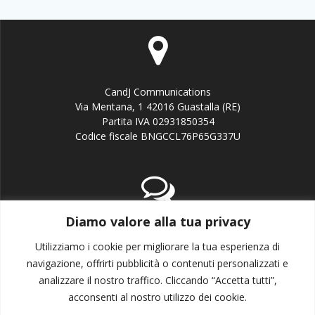
CandJ Communications
Via Mentana, 1 42016 Guastalla (RE)
Partita IVA 02931850354
Codice fiscale BNGCCL76P65G337U
Diamo valore alla tua privacy
email:info@candj.it
Office: +39 338 3643199
Utilizziamo i cookie per migliorare la tua esperienza di
navigazione, offrirti pubblicità o contenuti personalizzati e
analizzare il nostro traffico. Cliccando “Accetta tutti”,
acconsenti al nostro utilizzo dei cookie.