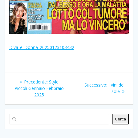
Diva_e_Donna_20250123103432
Navigazione
Articolo
Precedente:
Style
Articolo
Successivo:
I vini del
articoli
precedente:
Piccoli Gennaio Febbraio
successivo:
sole
2025
Cerca