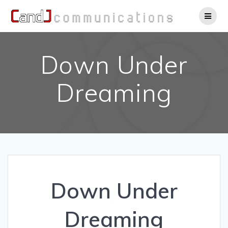
Salta
al
contenuto
Down Under
Dreaming
Down Under
Dreaming