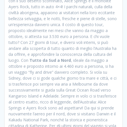
con il suo deserto sconfinato, Alice Springs e il monolite
Ayers Rock, tutto in auto 4×4! I parchi naturali, culla della
civiltà aborigena, appaiono ai visitatori nella loro eccitante
bellezza selvaggia, e le notti, fresche e piene di stelle, sono
un’esperienza davvero unica. Il costo di questo tour,
proposto idealmente nei mesi che vanno da maggio a
ottobre, si attesta sui 3.530 euro a persona. E chi vuole
tutto? Con 27 giorni di tour, e diversi voli interni, si può
andare alla scoperta di tutto quanto di meglio l’Australia ha
da offrire, e approfondire la conoscenza della cultura del
luogo. Con
Tutto da Sud a Nord
, ideale da maggio a
ottobre e proposto intorno ai 4.460 euro a persona, si ha
un viaggio “fly and drive” davvero completo. Si vola su
Sidney, dove ci si gode qualche giorno tra mare e città, e ci
si trasferisce poi sempre via aria a Melbourne da dove
successivamente si guida sulla Great Ocean Road verso
Kangaroo Island e Adelaide. Sempre in volo ci si trasferisce
al centro esatto, ricco di leggende, dell’Australia: Alice
Springs e Ayers Rock sono ad aspettarvi! Da qui si prende
nuovamente l’aereo per il nord, dove si visitano Darwin e il
Kakadu National Park, nonché la storica e pioneristica
cittadina di Katherine. Per gli ultimi giorni del viaggio si vola