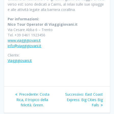
verso est: sono dedicati a Cairns, al relax sulle sue spiagge
e alle attività legate alla barriera corallina.
Per informazioni:
Nico Tour Operator di Viaggigiovani.it
Via Cesare Abba 6 – Trento
Tel. +39 0461 1923456
www.viaggigiovani.it
info@viaggigiovani.it
Cliente:
Viaggigiovani.it
Navigazione
Articolo
Articolo
Precedente:
Costa
Successivo:
East Coast
articoli
precedente:
successivo:
Rica, il tropico della
Express: Big Cities Big
felicità. Green.
Falls