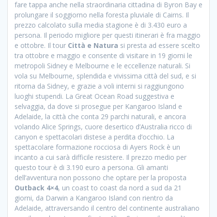
fare tappa anche nella straordinaria cittadina di Byron Bay e
prolungare il soggiorno nella foresta pluviale di Cairns. Il
prezzo calcolato sulla media stagione è di 3.430 euro a
persona. Il periodo migliore per questi itinerari è fra maggio
e ottobre. Il tour
Città e Natura
si presta ad essere scelto
tra ottobre e maggio e consente di visitare in 19 giorni le
metropoli Sidney e Melbourne e le eccellenze naturali. Si
vola su Melbourne, splendida e vivissima città del sud, e si
ritorna da Sidney, e grazie a voli interni si raggiungono
luoghi stupendi. La Great Ocean Road suggestiva e
selvaggia, da dove si prosegue per Kangaroo Island e
Adelaide, la città che conta 29 parchi naturali, e ancora
volando Alice Springs, cuore desertico d’Australia ricco di
canyon e spettacolari distese a perdita d’occhio. La
spettacolare formazione rocciosa di Ayers Rock è un
incanto a cui sarà difficile resistere. Il prezzo medio per
questo tour è di 3.190 euro a persona. Gli amanti
dell’avventura non possono che optare per la proposta
Outback 4×4
, un coast to coast da nord a sud da 21
giorni, da Darwin a Kangaroo Island con rientro da
Adelaide, attraversando il centro del continente australiano