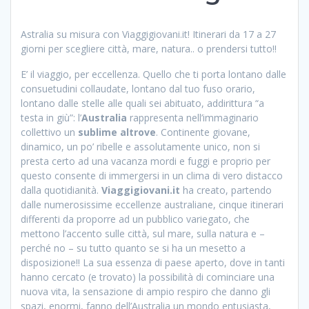
Astralia su misura con Viaggigiovani.it! Itinerari da 17 a 27
giorni per scegliere città, mare, natura.. o prendersi tutto!!
E’ il viaggio, per eccellenza. Quello che ti porta lontano dalle
consuetudini collaudate, lontano dal tuo fuso orario,
lontano dalle stelle alle quali sei abituato, addirittura “a
testa in giù”: l’
Australia
rappresenta nell’immaginario
collettivo un
sublime altrove
. Continente giovane,
dinamico, un po’ ribelle e assolutamente unico, non si
presta certo ad una vacanza mordi e fuggi e proprio per
questo consente di immergersi in un clima di vero distacco
dalla quotidianità.
Viaggigiovani.it
ha creato, partendo
dalle numerosissime eccellenze australiane, cinque itinerari
differenti da proporre ad un pubblico variegato, che
mettono l’accento sulle città, sul mare, sulla natura e –
perché no – su tutto quanto se si ha un mesetto a
disposizione!! La sua essenza di paese aperto, dove in tanti
hanno cercato (e trovato) la possibilità di cominciare una
nuova vita, la sensazione di ampio respiro che danno gli
spazi, enormi, fanno dell’Australia un mondo entusiasta,