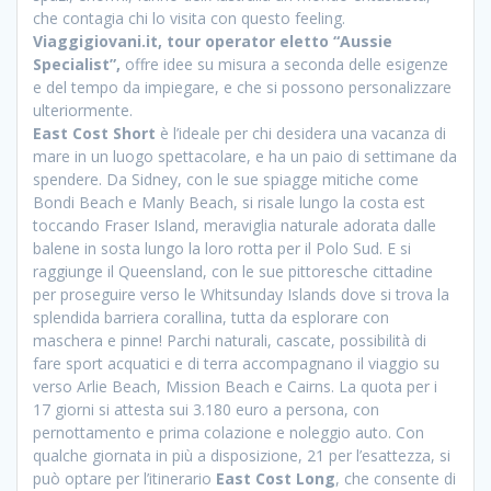
che contagia chi lo visita con questo feeling.
Viaggigiovani.it, tour operator eletto “Aussie
Specialist”,
offre idee su misura a seconda delle esigenze
e del tempo da impiegare, e che si possono personalizzare
ulteriormente.
East Cost Short
è l’ideale per chi desidera una vacanza di
mare in un luogo spettacolare, e ha un paio di settimane da
spendere. Da Sidney, con le sue spiagge mitiche come
Bondi Beach e Manly Beach, si risale lungo la costa est
toccando Fraser Island, meraviglia naturale adorata dalle
balene in sosta lungo la loro rotta per il Polo Sud. E si
raggiunge il Queensland, con le sue pittoresche cittadine
per proseguire verso le Whitsunday Islands dove si trova la
splendida barriera corallina, tutta da esplorare con
maschera e pinne! Parchi naturali, cascate, possibilità di
fare sport acquatici e di terra accompagnano il viaggio su
verso Arlie Beach, Mission Beach e Cairns. La quota per i
17 giorni si attesta sui 3.180 euro a persona, con
pernottamento e prima colazione e noleggio auto. Con
qualche giornata in più a disposizione, 21 per l’esattezza, si
può optare per l’itinerario
East Cost Long
, che consente di