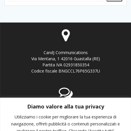
CandJ Communications
Via Mentana, 1 42016 Guastalla (RE)
Partita IVA 02931850354
Codice fiscale BNGCCL76P65G337U
Diamo valore alla tua privacy
email:info@candj.it
Office: +39 338 3643199
Utilizziamo i cookie per migliorare la tua esperienza di
navigazione, offrirti pubblicità o contenuti personalizzati e
analizzare il nostro traffico. Cliccando “Accetta tutti”,