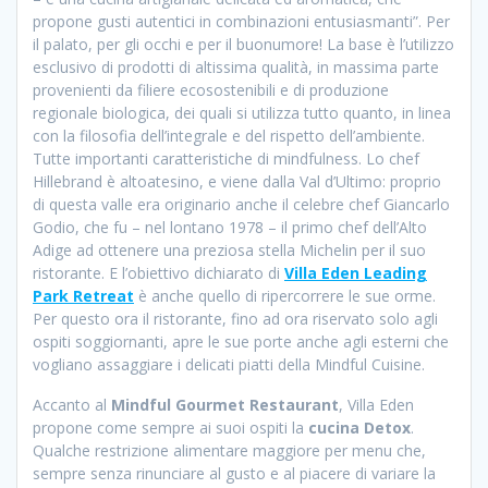
propone gusti autentici in combinazioni entusiasmanti”. Per
il palato, per gli occhi e per il buonumore! La base è l’utilizzo
esclusivo di prodotti di altissima qualità, in massima parte
provenienti da filiere ecosostenibili e di produzione
regionale biologica, dei quali si utilizza tutto quanto, in linea
con la filosofia dell’integrale e del rispetto dell’ambiente.
Tutte importanti caratteristiche di mindfulness. Lo chef
Hillebrand è altoatesino, e viene dalla Val d’Ultimo: proprio
di questa valle era originario anche il celebre chef Giancarlo
Godio, che fu – nel lontano 1978 – il primo chef dell’Alto
Adige ad ottenere una preziosa stella Michelin per il suo
ristorante. E l’obiettivo dichiarato di
Villa Eden Leading
Park Retreat
è anche quello di ripercorrere le sue orme.
Per questo ora il ristorante, fino ad ora riservato solo agli
ospiti soggiornanti, apre le sue porte anche agli esterni che
vogliano assaggiare i delicati piatti della Mindful Cuisine.
Accanto al
Mindful Gourmet Restaurant
, Villa Eden
propone come sempre ai suoi ospiti la
cucina Detox
.
Qualche restrizione alimentare maggiore per menu che,
sempre senza rinunciare al gusto e al piacere di variare la