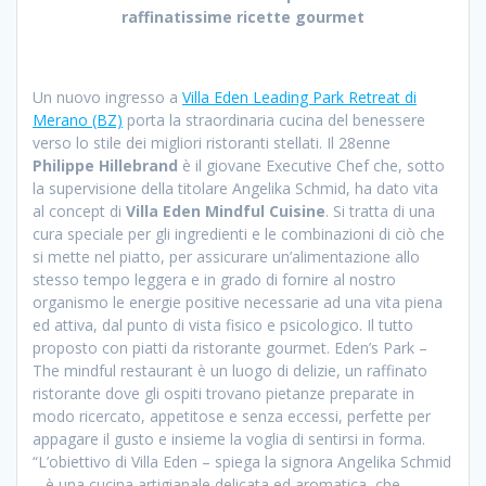
raffinatissime ricette gourmet
Un nuovo ingresso a
Villa Eden Leading Park Retreat di
Merano (BZ)
porta la straordinaria cucina del benessere
verso lo stile dei migliori ristoranti stellati. Il 28enne
Philippe Hillebrand
è il giovane Executive Chef che, sotto
la supervisione della titolare Angelika Schmid, ha dato vita
al concept di
Villa Eden Mindful Cuisine
. Si tratta di una
cura speciale per gli ingredienti e le combinazioni di ciò che
si mette nel piatto, per assicurare un’alimentazione allo
stesso tempo leggera e in grado di fornire al nostro
organismo le energie positive necessarie ad una vita piena
ed attiva, dal punto di vista fisico e psicologico. Il tutto
proposto con piatti da ristorante gourmet. Eden’s Park –
The mindful restaurant è un luogo di delizie, un raffinato
ristorante dove gli ospiti trovano pietanze preparate in
modo ricercato, appetitose e senza eccessi, perfette per
appagare il gusto e insieme la voglia di sentirsi in forma.
“L’obiettivo di Villa Eden – spiega la signora Angelika Schmid
– è una cucina artigianale delicata ed aromatica, che