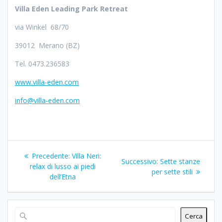
Villa Eden Leading Park Retreat
via Winkel 68/70
39012 Merano (BZ)
Tel. 0473.236583
www.villa-eden.com
info@villa-eden.com
Navigazione
Articolo
Precedente:
Villa Neri:
Articolo
Successivo:
Sette stanze
articoli
precedente:
relax di lusso ai piedi
successivo:
per sette stili
dell’Etna
Cerca