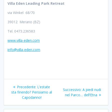
Villa Eden Leading Park Retreat
via Winkel 68/70
39012 Merano (BZ)
Tel. 0473.236583
www.villa-eden.com
info@villa-eden.com
Navigazione
Articolo
Precedente:
L’estate
Articolo
Successivo:
A piedi nudi
articoli
precedente:
sta finendo? Pensiamo al
successivo:
nel Parco… dell’Etna
Capodanno!