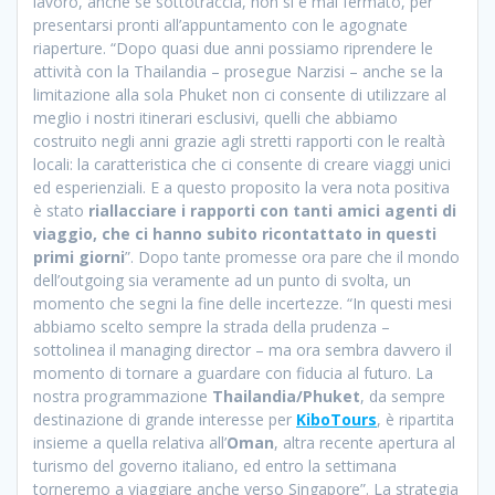
lavoro, anche se sottotraccia, non si è mai fermato, per
presentarsi pronti all’appuntamento con le agognate
riaperture. “Dopo quasi due anni possiamo riprendere le
attività con la Thailandia – prosegue Narzisi – anche se la
limitazione alla sola Phuket non ci consente di utilizzare al
meglio i nostri itinerari esclusivi, quelli che abbiamo
costruito negli anni grazie agli stretti rapporti con le realtà
locali: la caratteristica che ci consente di creare viaggi unici
ed esperienziali. E a questo proposito la vera nota positiva
è stato
riallacciare i rapporti con tanti amici agenti di
viaggio, che ci hanno subito ricontattato in questi
primi giorni
”. Dopo tante promesse ora pare che il mondo
dell’outgoing sia veramente ad un punto di svolta, un
momento che segni la fine delle incertezze. “In questi mesi
abbiamo scelto sempre la strada della prudenza –
sottolinea il managing director – ma ora sembra davvero il
momento di tornare a guardare con fiducia al futuro. La
nostra programmazione
Thailandia/Phuket
, da sempre
destinazione di grande interesse per
KiboTours
, è ripartita
insieme a quella relativa all’
Oman
, altra recente apertura al
turismo del governo italiano, ed entro la settimana
torneremo a viaggiare anche verso Singapore”. La strategia