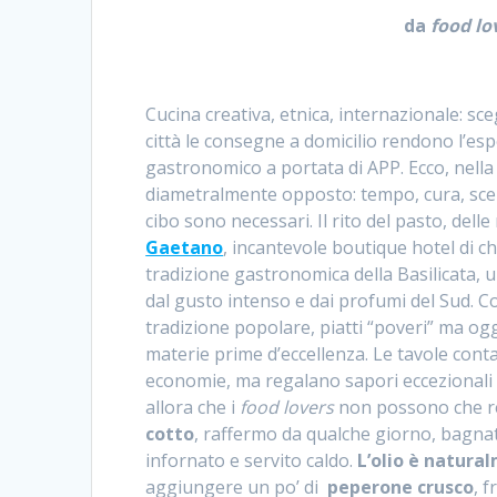
da
food lo
Cucina creativa, etnica, internazionale: sce
città le consegne a domicilio rendono l’es
gastronomico a portata di APP. Ecco, nella
diametralmente opposto: tempo, cura, scel
cibo sono necessari. Il rito del pasto, dell
Gaetano
, incantevole boutique hotel di c
tradizione gastronomica della Basilicata, 
dal gusto intenso e dai profumi del Sud. Com
tradizione popolare, piatti “poveri” ma oggi 
materie prime d’eccellenza. Le tavole conta
economie, ma regalano sapori eccezionali 
allora che i
food lovers
non possono che re
cotto
, raffermo da qualche giorno, bagnato
infornato e servito caldo.
L’olio è natura
aggiungere un po’ di
peperone crusco
, 