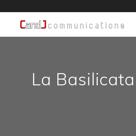
Salta
al
contenuto
La Basilicata 