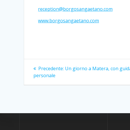
reception@borgosangaetano.com
www.borgosangaetano.com
Navigazione
Articolo
Precedente:
Un giorno a Matera, con guid
precedente:
articoli
personale