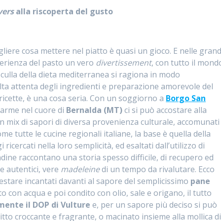
vers
alla riscoperta del gusto
gliere cosa mettere nel piatto è quasi un gioco. E nelle grand
perienza del pasto un vero
divertissement
, con tutto il mond
 culla della dieta mediterranea si ragiona in modo
ta attenta degli ingredienti e preparazione amorevole del
e ricette, è una cosa seria. Con un soggiorno a
Borgo San
harme nel cuore di
Bernalda (MT)
ci si può accostare alla
un mix di sapori di diversa provenienza culturale, accomunati
e tutte le cucine regionali italiane, la base è quella della
ricercati nella loro semplicità, ed esaltati dall’utilizzo di
dine raccontano una storia spesso difficile, di recupero ed
e autentici, vere
madeleine
di un tempo da rivalutare. Ecco
stare incantati davanti al sapore del semplicissimo
pane
 con acqua e poi condito con olio, sale e origano, il tutto
lmente il DOP di Vulture
e, per un sapore più deciso si può
fritto croccante e fragrante, o macinato insieme alla mollica d