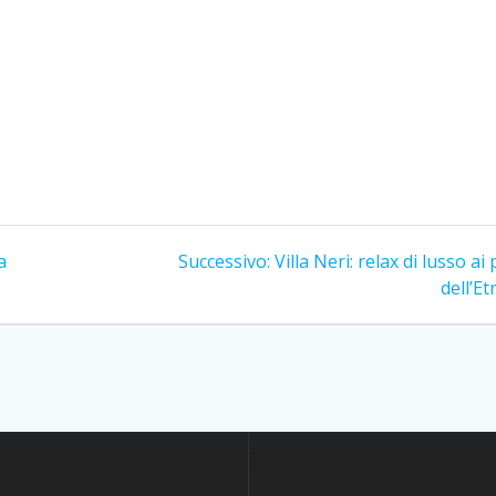
Articolo
a
Successivo:
Villa Neri: relax di lusso ai 
successivo:
dell’Et