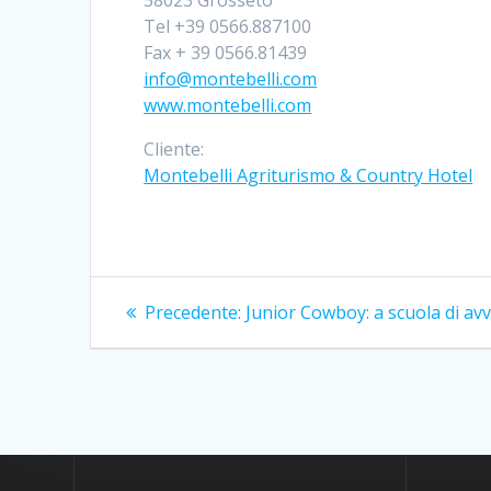
58023 Grosseto
Tel +39 0566.887100
Fax + 39 0566.81439
info@montebelli.com
www.montebelli.com
Cliente:
Montebelli Agriturismo & Country Hotel
Navigazione
Articolo
Precedente:
Junior Cowboy: a scuola di av
precedente:
articoli