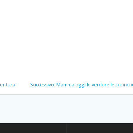
Articolo
ventura
Successivo:
Mamma oggi le verdure le cucino io
successivo: