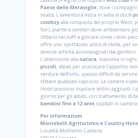
casetta di legno che ospita il
Kids Club
e le
Paese delle Meraviglie
, dove i compagni 
realtà. L’avventura inizia in sella ai docili
p
cowboy
alla conquista del proprio West, pr
fiori, piante e sentieri dove ambientare g
sfidarsi nei tuffi e giocare come i dolci pesc
offre uno spettacolo unico di stelle, per
diverse attività accompagnati dai genitori, o
L’attenzione alla
natura
, massima in ogni d
piccoli
, ideati per stuzzicare l’appetito se
verdure dell’orto, spesso difficili da serv
sfidare qualsiasi capriccio. Le camere supe
Hotel possono ospitare lettini aggiunti. I
giorno per gli adulti, con trattamento di 
bambini fino a 12 anni
ospitati in camera 
Per informazioni
Montebelli Agriturismo e Country Hote
Località Molinetto Caldana