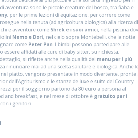
 attività dedicate ai più piccoli è una sorta di ingresso per il
di avventura sono le piccole creature del bosco, tra fiaba e
ony
, per le prime lezioni di equitazione, per correre come
osegue nella tenuta (ad agricoltura biologica) alla ricerca d
iochi e avventure come
Shrek e i suoi amici
, nella piscina do
iolini
Nemo e Dori,
nel cielo sopra Montebelli, che la notte
 sognare come
Peter Pan
. I bimbi possono partecipare alle
 essere affidati alle cure di baby sitter, su richiesta.
ettaglio, si riflette anche nella qualità dei
menu per i più
nza rinunciare mai ad una scelta salutare e biologica. Anche l
ire nel piatto, vengono presentate in modo divertente, pronte 
rior dell’Agriturismo e le stanze de luxe e suite del Country
 prezzi per il soggiorno partono da 80 euro a persona al
bed and breakfast, e nel mese di ottobre è
gratuito per i
con i genitori.
l