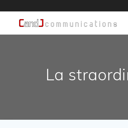
Salta
al
contenuto
La straordi