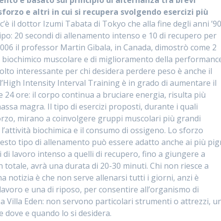
to è basato sul principio di alternanza tra brevi
sforzo e altri in cui si recupera svolgendo esercizi più
c’è il dottor Izumi Tabata di Tokyo che alla fine degli anni ’9
ipo: 20 secondi di allenamento intenso e 10 di recupero per
l 2006 il professor Martin Gibala, in Canada, dimostrò come 2
llo biochimico muscolare e di miglioramento della performanc
Molto interessante per chi desidera perdere peso è anche il
l’High Intensity Interval Training è in grado di aumentare il
 24 ore: il corpo continua a bruciare energia, risulta più
assa magra. Il tipo di esercizi proposti, durante i quali
rzo, mirano a coinvolgere gruppi muscolari più grandi
l’attività biochimica e il consumo di ossigeno. Lo sforzo
esto tipo di allenamento può essere adatto anche ai più pigr
 di lavoro intenso a quelli di recupero, fino a giungere a
n totale, avrà una durata di 20-30 minuti. Chi non riesce a
a notizia è che non serve allenarsi tutti i giorni, anzi è
avoro e una di riposo, per consentire all’organismo di
 a Villa Eden: non servono particolari strumenti o attrezzi, u
e dove e quando lo si desidera.