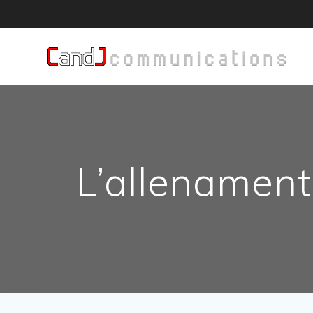
Salta
al
contenuto
L’allenament