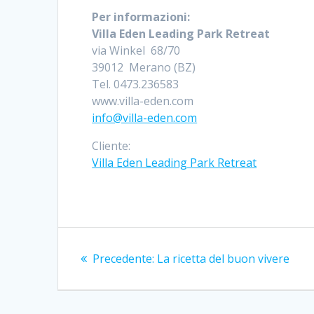
Per informazioni:
Villa Eden Leading Park Retreat
via Winkel 68/70
39012 Merano (BZ)
Tel. 0473.236583
www.villa-eden.com
info@villa-eden.com
Cliente:
Villa Eden Leading Park Retreat
Navigazione
Articolo
Precedente:
La ricetta del buon vivere
articoli
precedente: