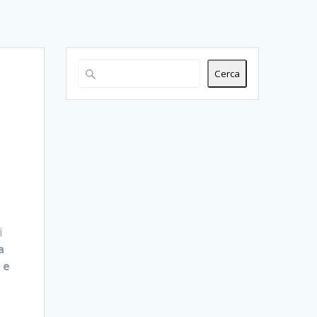
Cerca
i
a
 e