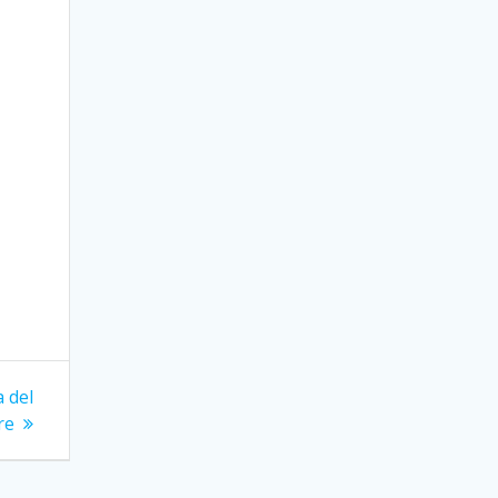
a del
re