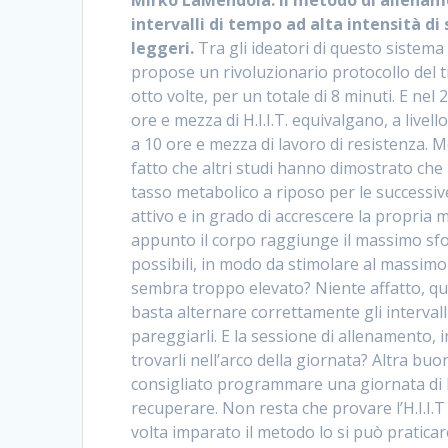
Mirko LaMendola. Il metodo di allenamen
intervalli di tempo ad alta intensità di 
leggeri.
Tra gli ideatori di questo sistema 
propose un rivoluzionario protocollo del t
otto volte, per un totale di 8 minuti. E ne
ore e mezza di H.I.I.T. equivalgano, a live
a 10 ore e mezza di lavoro di resistenza. 
fatto che altri studi hanno dimostrato che 
tasso metabolico a riposo per le successive
attivo e in grado di accrescere la propria m
appunto il corpo raggiunge il massimo sfo
possibili, in modo da stimolare al massimo 
sembra troppo elevato? Niente affatto, qu
basta alternare correttamente gli intervalli
pareggiarli. E la sessione di allenamento, i
trovarli nell’arco della giornata? Altra buon
consigliato programmare una giornata di l
recuperare. Non resta che provare l’H.I.I.T
volta imparato il metodo lo si può praticar