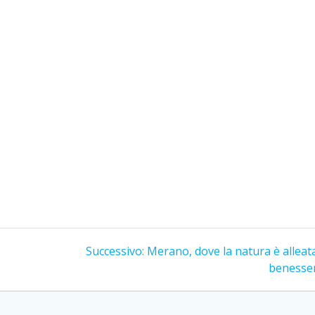
Articolo
Successivo:
Merano, dove la natura è alleat
successivo:
benesse