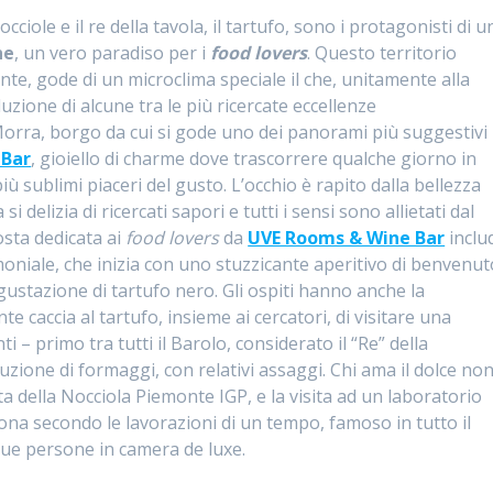
cciole e il re della tavola, il tartufo, sono i protagonisti di u
he
, un vero paradiso per i
food lovers
. Questo territorio
onte, gode di un microclima speciale il che, unitamente alla
zione di alcune tra le più ricercate eccellenze
orra, borgo da cui si gode uno dei panorami più suggestivi
 Bar
, gioiello di charme dove trascorrere qualche giorno in
iù sublimi piaceri del gusto. L’occhio è rapito dalla bellezza
 delizia di ricercati sapori e tutti i sensi sono allietati dal
osta dedicata ai
food lovers
da
UVE Rooms & Wine Bar
inclu
oniale, che inizia con uno stuzzicante aperitivo di benvenut
ustazione di tartufo nero. Gli ospiti hanno anche la
te caccia al tartufo, insieme ai cercatori, di visitare una
i – primo tra tutti il Barolo, considerato il “Re” della
uzione di formaggi, con relativi assaggi. Chi ama il dolce no
a della Nocciola Piemonte IGP, e la visita ad un laboratorio
 zona secondo le lavorazioni di un tempo, famoso in tutto il
ue persone in camera de luxe.