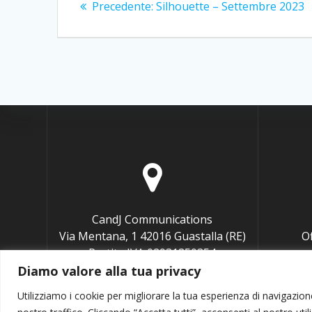
Articolo
Precedente:
Silhouette – Settembre 2023
articoli
precedente:
CandJ Communications
Via Mentana, 1 42016 Guastalla (RE)
O
Partita IVA 02931850354
Codice fiscale BNGCCL76P65G337U
Diamo valore alla tua privacy
Utilizziamo i cookie per migliorare la tua esperienza di navigazione,