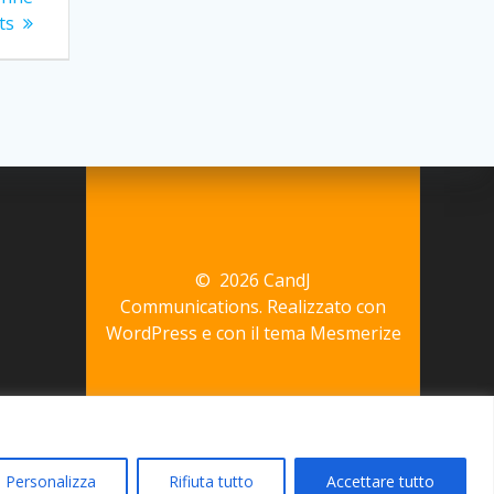
ts
© 2026 CandJ
Communications. Realizzato con
WordPress e con il tema
Mesmerize
Personalizza
Rifiuta tutto
Accettare tutto