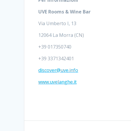
Per Informazioni
UVE Rooms & Wine Bar
Via Umberto I, 13
12064 La Morra (CN)
+39 017350740
+39 3371342401
discover@uve.info
www.uvelanghe.it
Navigazione