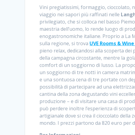
Vini pregiatissimi, formaggio, cioccolato, no
viaggio nei sapori più raffinati nelle
Lang
privilegiato, che si colloca nel basso Piem
maestria dell’uomo, lo rende luogo di produ
enogastronomiche italiane. Proprio a La M
sulla regione, si trova
UVE Rooms & Wine
pieno relax, dedicandosi alla scoperta dei p
della campagna circostante, mentre la gola si
comfort di un soggiorno di lusso. La prop
un soggiorno di tre notti in camera matrim
e una sontuosa cena di tre portate con deg
possibilità di partecipare ad una elettrizzan
cantina della zona degustando vini eccellent
produzione – e di visitare una casa di prod
può perdere inoltre l’esperienza di scopert
artigianale dove si crea il cioccolato della
mondo. I prezzi partono da 820 euro per d