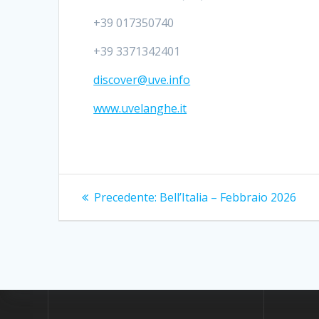
+39 017350740
+39 3371342401
discover@uve.info
www.uvelanghe.it
Navigazione
Articolo
Precedente:
Bell’Italia – Febbraio 2026
precedente:
articoli