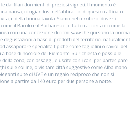
e dai filari dormienti di preziosi vigneti. Il momento è
una pausa, rifugiandosi nell’abbraccio di questo raffinato
a vita, e della buona tavola. Siamo nel territorio dove si
 come il Barolo e il Barbaresco, e tutto racconta di come la
n linea con una concezione di ritmi
slow
che qui sono la norma
e degustazioni a base di prodotti del territorio, naturalmen
ad assaporare specialità tipiche come tagliolini o ravioli del
ci a base di nocciole del Piemonte. Su richiesta è possibile
ne della zona, con assaggi, e uscite con i cani per partecipare
rghi sulle colline, o visitare città suggestive come Alba mano
eleganti suite di UVE è un regalo reciproco che non si
zione a partire da 140 euro per due persone a notte.