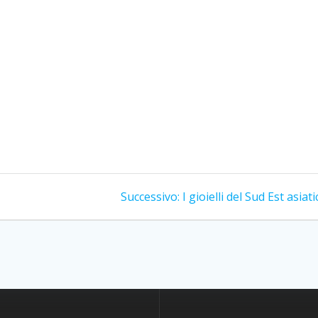
Articolo
Successivo:
I gioielli del Sud Est asiat
successivo: