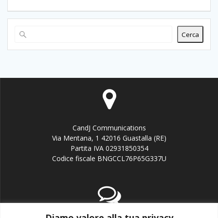
articoli
Cerca
CandJ Communications
Via Mentana, 1 42016 Guastalla (RE)
Partita IVA 02931850354
Codice fiscale BNGCCL76P65G337U
Diamo valore alla tua privacy