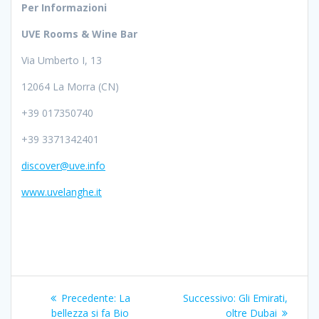
Per Informazioni
UVE Rooms & Wine Bar
Via Umberto I, 13
12064 La Morra (CN)
+39 017350740
+39 3371342401
discover@uve.info
www.uvelanghe.it
Navigazione
Articolo
Articolo
Precedente:
La
Successivo:
Gli Emirati,
precedente:
successivo:
bellezza si fa Bio
oltre Dubai