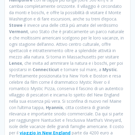
cambia completamente orizzonte. Il villaggio è circondato
da monti e boschi, e offre la possibilità di visitare il Monte
Washington e di fare escursioni, anche su treni d’epoca.
Stowe
è invece una delle città più amate del verdissimo
Vermont
, uno Stato che è praticamente un parco naturale
e che moltissimi americani scelgono per le loro vacanze, in
ogni stagione dell’anno. Attivo centro culturale, offre
spettacoli e intrattenimento oltre a splendide attività in
mezzo alla natura. Si torna in Massachusetts per visitare
Lenox
, che invita ad ammirare la natura e i boschi, per poi
spostarsi in
Connecticut
e tornare sul mare, a
Mystic
.
Perfettamente posizionata tra New York e Boston e resa
celebre da film come il drammatico Mystic River o il
romantico Mystic Pizza, conserva il fascino di un autentico
villaggio di pescatori e incarna lo spirito del New England
nella sua essenza più vera. Si sconfina di nuovo nel Maine
con l’ultima tappa,
Hyannis
, citta costiera di grande
rilevanza e importante snodo commerciale. Da qui si parte
per raggiungere Nantucket e l’esclusiva Martha’s Vineyard,
isole delle vacanze delle grandi famiglie americane. Il costo
per il
viaggio in New England
parte da 4200 euro a