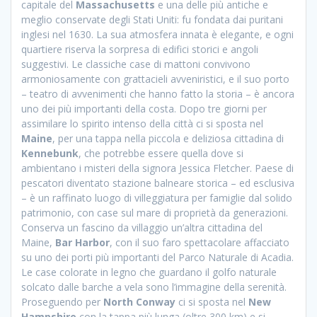
capitale del
Massachusetts
e una delle più antiche e
meglio conservate degli Stati Uniti: fu fondata dai puritani
inglesi nel 1630. La sua atmosfera innata è elegante, e ogni
quartiere riserva la sorpresa di edifici storici e angoli
suggestivi. Le classiche case di mattoni convivono
armoniosamente con grattacieli avveniristici, e il suo porto
– teatro di avvenimenti che hanno fatto la storia – è ancora
uno dei più importanti della costa. Dopo tre giorni per
assimilare lo spirito intenso della città ci si sposta nel
Maine
, per una tappa nella piccola e deliziosa cittadina di
Kennebunk
, che potrebbe essere quella dove si
ambientano i misteri della signora Jessica Fletcher. Paese di
pescatori diventato stazione balneare storica – ed esclusiva
– è un raffinato luogo di villeggiatura per famiglie dal solido
patrimonio, con case sul mare di proprietà da generazioni.
Conserva un fascino da villaggio un’altra cittadina del
Maine,
Bar Harbor
, con il suo faro spettacolare affacciato
su uno dei porti più importanti del Parco Naturale di Acadia.
Le case colorate in legno che guardano il golfo naturale
solcato dalle barche a vela sono l’immagine della serenità.
Proseguendo per
North Conway
ci si sposta nel
New
Hampshire
con la tappa più lunga (oltre 300 km) e si