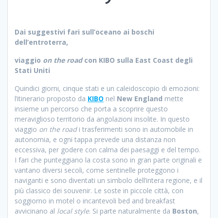
Dai suggestivi fari sull’oceano ai boschi
dell’entroterra,
viaggio
on the road
con KIBO sulla East Coast degli
Stati Uniti
Quindici giorni, cinque stati e un caleidoscopio di emozioni:
l’itinerario proposto da
KIBO
nel
New England
mette
insieme un percorso che porta a scoprire questo
meraviglioso territorio da angolazioni insolite. In questo
viaggio
on the road
i trasferimenti sono in automobile in
autonomia, e ogni tappa prevede una distanza non
eccessiva, per godere con calma dei paesaggi e del tempo.
I fari che punteggiano la costa sono in gran parte originali e
vantano diversi secoli, come sentinelle proteggono i
naviganti e sono diventati un simbolo dell’intera regione, e il
più classico dei souvenir. Le soste in piccole città, con
soggiorno in motel o incantevoli bed and breakfast
avvicinano al
local style
. Si parte naturalmente da
Boston
,