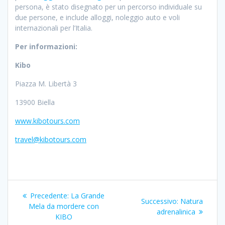
persona, è stato disegnato per un percorso individuale su
due persone, e include alloggi, noleggio auto e voli
internazionali per l’Italia.
Per informazioni:
Kibo
Piazza M. Libertà 3
13900 Biella
www.kibotours.com
travel@kibotours.com
Navigazione
Articolo
Precedente:
La Grande
Articolo
Successivo:
Natura
articoli
precedente:
Mela da mordere con
successivo:
adrenalinica
KIBO