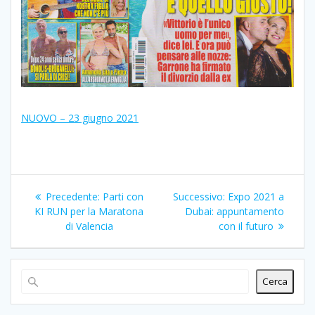
NUOVO – 23 giugno 2021
Navigazione
Articolo
Articolo
Precedente:
Parti con
Successivo:
Expo 2021 a
articoli
precedente:
successivo:
KI RUN per la Maratona
Dubai: appuntamento
di Valencia
con il futuro
Cerca