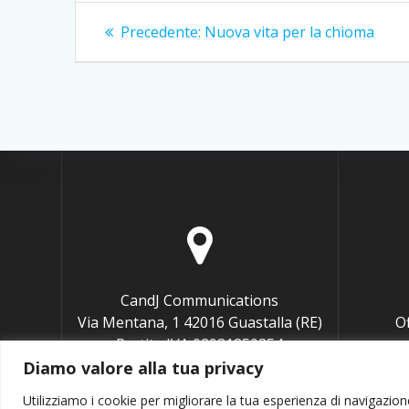
Navigazione
Articolo
Precedente:
Nuova vita per la chioma
precedente:
articoli
CandJ Communications
Via Mentana, 1 42016 Guastalla (RE)
O
Partita IVA 02931850354
Codice fiscale BNGCCL76P65G337U
Diamo valore alla tua privacy
Utilizziamo i cookie per migliorare la tua esperienza di navigazione,