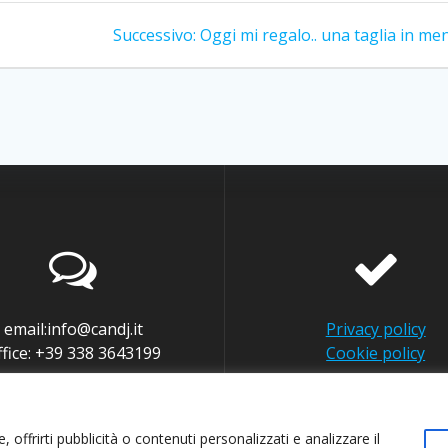
Articolo
Successivo:
Oggi mi regalo.. una taglia in me
successivo:
email:info@candj.it
Privacy policy
ffice: +39 338 3643199
Cookie policy
 offrirti pubblicità o contenuti personalizzati e analizzare il