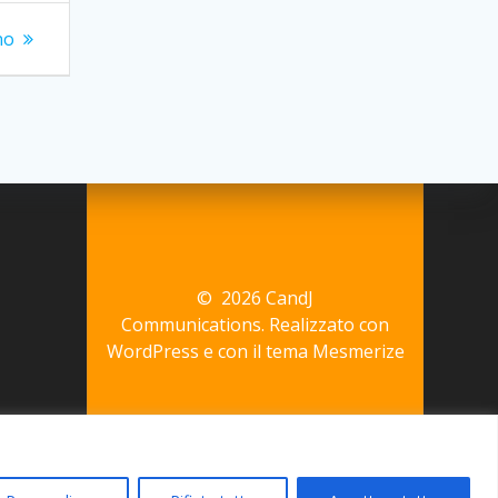
no
© 2026 CandJ
Communications. Realizzato con
WordPress e con il tema
Mesmerize