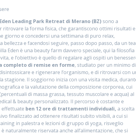
sere
a Eden Leading Park Retreat di Merano (BZ)
sono a
itrovare la forma fisica, che garantiscono ottimi risultati e
che giorno e concedersi una settimana di puro relax,
ara bellezza e facendosi seguire, passo dopo passo, da un te
illa Eden è una beauty farm davvero speciale, qui la filosofia
vita, e l’obiettivo è quello di regalare agli ospiti un benesse
 completo di remise en forme
, studiato per un minimo di
 disintossicare e rigenerare l’organismo, e di ritrovarsi con u
a stagione. Il soggiorno inizia con una visita medica, durant
omografica e la valutazione della composizione corporea, cui
(percentuali di massa grassa, tessuto muscolare e acqua) al
edical & beauty personalizzato. Il percorso è costante e
 effettuate
ben 12 ore di trattamenti individuali,
a scelta
finalizzato ad ottenere risultati subito visibili, a cui si
ining in palestra e lezioni di gruppo di yoga, risveglio
 naturalmente riservata anche all’alimentazione, che si