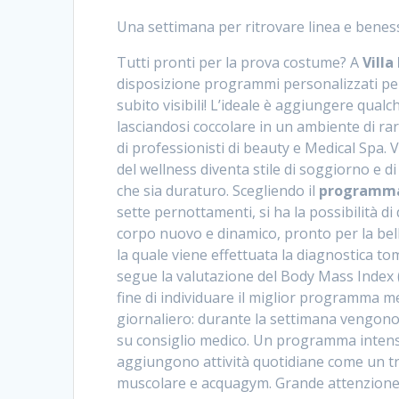
Una settimana per ritrovare linea e benes
Tutti pronti per la prova costume? A
Vill
disposizione programmi personalizzati per r
subito visibili! L’ideale è aggiungere qual
lasciandosi coccolare in un ambiente di r
di professionisti di beauty e Medical Spa. V
del wellness diventa stile di soggiorno e di 
che sia duraturo. Scegliendo il
programma
sette pernottamenti, si ha la possibilità di
corpo nuovo e dinamico, pronto per la bell
la quale viene effettuata la diagnostica t
segue la valutazione del Body Mass Index 
fine di individuare il miglior programma m
giornaliero: durante la settimana vengono
su consiglio medico. Un programma intensivo 
aggiungono attività quotidiane come un tra
muscolare e acquagym. Grande attenzione è