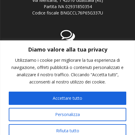
Via Mentana, 1 42016 Guastalla (RE)
Partita IVA 02931850354
Codice fiscale BNGCCL76P65G337U
Diamo valore alla tua privacy
email:info@candj.it
Office: +39 338 3643199
Utilizziamo i cookie per migliorare la tua esperienza di
navigazione, offrirti pubblicità o contenuti personalizzati e
analizzare il nostro traffico. Cliccando “Accetta tutti”,
acconsenti al nostro utilizzo dei cookie.
Accettare tutto
Privacy policy
Cookie policy
Personalizza
© 2026 CandJ Communications. Realizzato con WordPress e
Rifiuta tutto
con il tema
Mesmerize