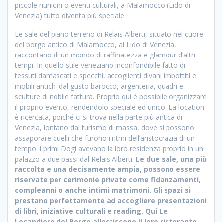
piccole riunioni o eventi culturali, a Malamocco (Lido di
Venezia) tutto diventa più speciale
Le sale del piano terreno di Relais Alberti, situato nel cuore
del borgo antico di Malamocco, al Lido di Venezia,
raccontano di un mondo di raffinatezza e glamour d’altri
tempi. In quello stile veneziano inconfondibile fatto di
tessuti damascati e specchi, accoglienti divani imbottiti e
mobili antichi dal gusto barocco, argenteria, quadri e
sculture di nobile fattura. Proprio qui è possibile organizzare
il proprio evento, rendendolo speciale ed unico. La location
è ricercata, poiché ci si trova nella parte più antica di
Venezia, lontano dal turismo di massa, dove si possono
assaporare quelli che furono i ritmi dell’aristocrazia di un
tempo: i primi Dogi avevano la loro residenza proprio in un
palazzo a due passi dal Relais Alberti.
Le due sale, una più
raccolta e una decisamente ampia, possono essere
riservate per cerimonie private come fidanzamenti,
compleanni o anche intimi matrimoni. Gli spazi si
prestano perfettamente ad accogliere presentazioni
di libri, iniziative culturali e reading. Qui Le
Locandiere del Borgo allestiscono il loro ristorante,