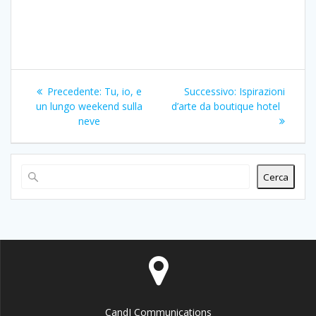
Navigazione
Articolo
Articolo
Precedente:
Tu, io, e
Successivo:
Ispirazioni
articoli
precedente:
successivo:
un lungo weekend sulla
d’arte da boutique hotel
neve
Cerca
CandJ Communications