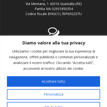
Via Mentana, 1 42016 Guastalla (RE)
Partita IVA 02931850354
Codice fiscale BNGCCL76P65G337U
Diamo valore alla tua privacy
email:info@candj.it
Office: +39 338 3643199
Utilizziamo i cookie per migliorare la tua esperienza di
navigazione, offrirti pubblicità o contenuti personalizzati e
analizzare il nostro traffico. Cliccando “Accetta tutti”,
acconsenti al nostro utilizzo dei cookie.
Accettare tutto
Privacy policy
Cookie policy
Personalizza
© 2026 CandJ Communications. Realizzato con WordPress e