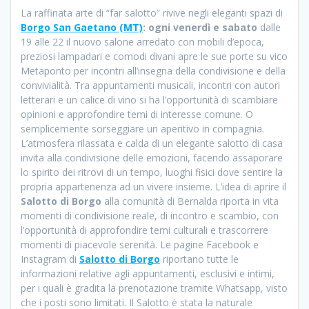
La raffinata arte di “far salotto” rivive negli eleganti spazi di
Borgo San Gaetano (MT)
: ogni venerdì e sabato
dalle
19 alle 22 il nuovo salone arredato con mobili d’epoca,
preziosi lampadari e comodi divani apre le sue porte su vico
Metaponto per incontri all’insegna della condivisione e della
convivialità. Tra appuntamenti musicali, incontri con autori
letterari e un calice di vino si ha l’opportunità di scambiare
opinioni e approfondire temi di interesse comune. O
semplicemente sorseggiare un aperitivo in compagnia.
L’atmosfera rilassata e calda di un elegante salotto di casa
invita alla condivisione delle emozioni, facendo assaporare
lo spirito dei ritrovi di un tempo, luoghi fisici dove sentire la
propria appartenenza ad un vivere insieme. L’idea di aprire il
Salotto di Borgo
alla comunità di Bernalda riporta in vita
momenti di condivisione reale, di incontro e scambio, con
l’opportunità di approfondire temi culturali e trascorrere
momenti di piacevole serenità. Le pagine Facebook e
Instagram di
Salotto di Borgo
riportano tutte le
informazioni relative agli appuntamenti, esclusivi e intimi,
per i quali è gradita la prenotazione tramite Whatsapp, visto
che i posti sono limitati. Il Salotto è stata la naturale