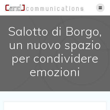
Salta
al
contenuto
Salotto di Borgo,
un nuovo spazio
per condividere
emozioni