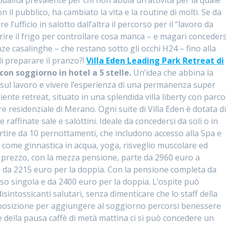
odalità prevalente per chi non abbia un’attività per la quale
 il pubblico, ha cambiato la vita e la routine di molti. Se da
’ufficio in salotto dall’altra il percorso per il “lavoro da
aprire il frigo per controllare cosa manca – e magari conceders
e casalinghe – che restano sotto gli occhi H24 – fino alla
i preparare il pranzo?!
Villa Eden Leading Park Retreat di
on soggiorno in hotel a 5 stelle.
Un’idea che abbina la
 sul lavoro e vivere l’esperienza di una permanenza super
liente retreat, situato in una splendida villa liberty con parco
re residenziale di Merano. Ogni suite di Villa Eden è dotata d
 raffinate sale e salottini. Ideale da concedersi da soli o in
tire da 10 pernottamenti, che includono accesso alla Spa e
o come ginnastica in acqua, yoga, risveglio muscolare ed
. Il prezzo, con la mezza pensione, parte da 2960 euro a
e da 2215 euro per la doppia. Con la pensione completa da
so singola e da 2400 euro per la doppia. L’ospite può
intossicanti salutari, senza dimenticare che lo staff della
isposizione per aggiungere al soggiorno percorsi benessere
e della pausa caffè di metà mattina ci si può concedere un