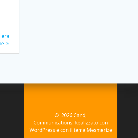
iera
ne
© 2026 CandJ
Communications. Realizzato con
WordPress e con il tema
Mesmerize