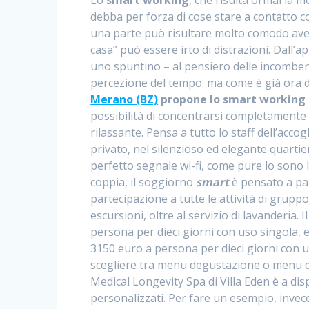
Lo
smart working
, che risulta ormai la m
debba per forza di cose stare a contatto con
una parte può risultare molto comodo avere l
casa” può essere irto di distrazioni. Dall’
uno spuntino – al pensiero delle incombenz
percezione del tempo: ma come è già ora d
Merano (BZ)
propone lo smart working c
possibilità di concentrarsi completamente
rilassante. Pensa a tutto lo staff dell’accog
privato, nel silenzioso ed elegante quartie
perfetto segnale wi-fi, come pure lo sono le
coppia, il soggiorno
smart
è pensato a par
partecipazione a tutte le attività di grupp
escursioni, oltre al servizio di lavanderia
persona per dieci giorni con uso singola, 
3150 euro a persona per dieci giorni con u
scegliere tra menu degustazione o menu dis
Medical Longevity Spa di Villa Eden è a d
personalizzati. Per fare un esempio, invec