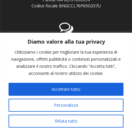
Codice fiscale BNGCCL76P65G337U
Diamo valore alla tua privacy
email:info@candj.it
Office: +39 338 3643199
Utilizziamo i cookie per migliorare la tua esperienza di
navigazione, offrirti pubblicità o contenuti personalizzati e
analizzare il nostro traffico. Cliccando “Accetta tutti”,
acconsenti al nostro utilizzo dei cookie.
Accettare tutto
Privacy policy
Cookie policy
Personalizza
© 2026 CandJ Communications. Realizzato con WordPress e
Rifiuta tutto
con il tema
Mesmerize