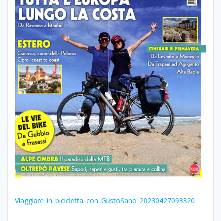
Viaggiare_in_bicicletta_con_GustoSano_20230427093320