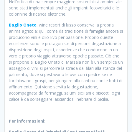
Nell’ottica di una sempre maggiore sostenibilità ambientale
sono stati implementati anche gli impianti fotovoltaici e le
colonnine di ricarica elettriche.
Baglio Oneto
, wine resort di lusso conserva la propria
anima agricola: qui, come da tradizione di famiglia ancora si
producono vini e olio Evo per passione. Proprio queste
eccellenze sono le protagoniste di percorsi degustazione a
disposizione degli ospiti, esperienze che conducono in un
vero e proprio viaggio attraverso epoche passate. Ciò che
si propone al Baglio Oneto di Marsala non è un semplice un
assaggio di vini: si percorre la strada dai filari alla stanza del
palmento, dove si pestavano le uve con i piedi e se ne
torchiavano i graspi, per giungere alla cantina con le botti di
affinamento. Qui viene servita la degustazione,
accompagnata da formaggi, salumi siciliani e biscotti: ogni
calice è da sorseggiare lasciandosi inebriare di Sicilia.
Per informazioni:
Baglio Oneto dei Principi di San Lorenzo*****