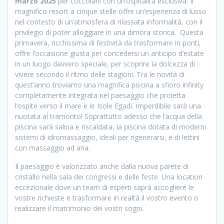
marzo 2025
per coccolarli con un’ospitalità esclusiva. Il
magnifico resort a cinque stelle offre un’esperienza di lusso
nel contesto di un’atmosfera di rilassata informalità, con il
privilegio di poter alloggiare in una dimora storica. Questa
primavera, ricchissima di festività da trasformare in ponti,
offre l’occasione giusta per concedersi un anticipo d’estate
in un luogo davvero speciale, per scoprire la dolcezza di
vivere secondo il ritmo delle stagioni. Tra le novità di
quest’anno troviamo una magnifica piscina a sfioro infinity
completamente integrata nel paesaggio che proietta
l’ospite verso il mare e le Isole Egadi. Imperdibile sarà una
nuotata al tramonto! Soprattutto adesso che l’acqua della
piscina sarà salina e riscaldata, la piscina dotata di moderni
sistemi di idromassaggio, ideali per rigenerarsi, e di lettini
con massaggio ad aria.
Il paesaggio è valorizzato anche dalla nuova parete di
cristallo nella sala dei congressi e delle feste. Una location
eccezionale dove un team di esperti saprà accogliere le
vostre richieste e trasformare in realtà il vostro evento o
realizzare il matrimonio dei vostri sogni.