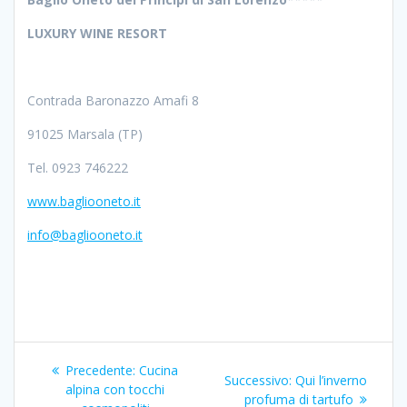
LUXURY WINE RESORT
Contrada Baronazzo Amafi 8
91025 Marsala (TP)
Tel. 0923 746222
www.bagliooneto.it
info@bagliooneto.it
Navigazione
Articolo
Precedente:
Cucina
Articolo
Successivo:
Qui l’inverno
articoli
precedente:
alpina con tocchi
successivo:
profuma di tartufo