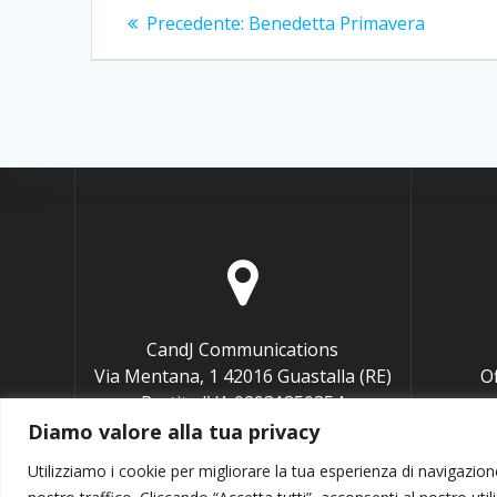
Navigazione
Articolo
Precedente:
Benedetta Primavera
precedente:
articoli
CandJ Communications
Via Mentana, 1 42016 Guastalla (RE)
O
Partita IVA 02931850354
Codice fiscale BNGCCL76P65G337U
Diamo valore alla tua privacy
Utilizziamo i cookie per migliorare la tua esperienza di navigazione,