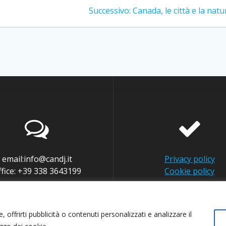
Articolo
Successivo:
Canada, le città e la natu
successivo:
email:info@candj.it
Privacy policy
ffice: +39 338 3643199
Cookie policy
 offrirti pubblicità o contenuti personalizzati e analizzare il