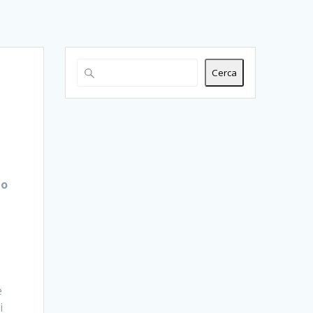
Cerca
no
o
è
i