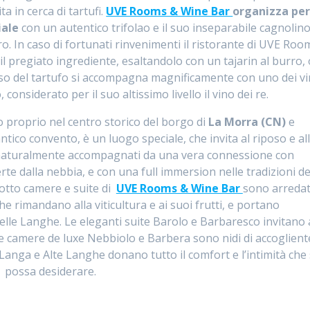
ta in cerca di tartufi.
UVE Rooms & Wine Bar
organizza per
iale
con un autentico trifolao e il suo inseparabile cagnolino
ro. In caso di fortunati rinvenimenti il ristorante di UVE Roo
l pregiato ingrediente, esaltandolo con un tajarin al burro, 
iso del tartufo si accompagna magnificamente con uno dei vi
 considerato per il suo altissimo livello il vino dei re.
to proprio nel centro storico del borgo di
La Morra (CN)
e
ntico convento, è un luogo speciale, che invita al riposo e al
 naturalmente accompagnati da una vera connessione con
erte dalla nebbia, e con una full immersion nelle tradizioni de
e otto camere e suite di
UVE Rooms & Wine Bar
sono arreda
che rimandano alla viticultura e ai suoi frutti, e portano
elle Langhe. Le eleganti suite Barolo e Barbaresco invitano 
le camere de luxe Nebbiolo e Barbera sono nidi di accoglient
 Langa e Alte Langhe donano tutto il comfort e l’intimità che 
possa desiderare.