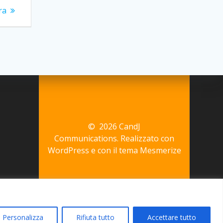
ra
© 2026 CandJ
Communications. Realizzato con
WordPress e con il tema
Mesmerize
Personalizza
Rifiuta tutto
Accettare tutto